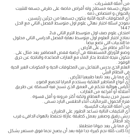
من أمثلة القشريات .
حیوان جسمه مسطح وله أقراص ماصة على طرفي جسمه للتثبيت
بالحيوان و امتصاص دمه .
أي المخلوقات الحية الآتية يتكون جسمها من جزئين رئيسين .
نموذج اسئلة اختبار نهائي علوم اول متوسط الفصل الثاني مع الحل
1447
امتحان علوم صف اول متوسط الترم الثاني ف2
نماذج اختبار العلوم اول متوسط نهاية الفصل الدراسي الثاني محلول
ما الثدييات التي تضع بيضاً .
ما أكبر نظام بيئي على الأرض .
وضع الأوراق المستعملة في أرضية قفص العصافير يعد مثال على .
تتكون نتيجة اختلاط بخار الماء مع الغازات الصاعدة والناتجة عن حرق
الوقود .
العلم الذي يدرس التفاعل بين المخلوقات الحية و المكونات الغير الحية
في النظام البيئي .
أي مما يلي يعد تابعا طبيعيا للأرض .
أي أنواع المناظير الفلكية يستخدم المرايا لتجميع الضوء .
أكياس هوائية تتحكم في العمق الذي تسبح فيه السمكة عن طريق
أمتلائه أو أفراغه من الغازات .
نسيج مرن يشبه العظام ولكنه أكثر مرونه و أقل قسوة .
فترة الخمول للبرمائيات أثناء الطقس البارد تسمى .
من أمثلة الثدييات الكيسية .
أي التكيفات التالية تساعد الطيور علي الطيران .
ريش رقيق وصغير يعمل كطبقة عازلة تحتفظ بالهواء الدافيء قرب
جلد الطائر .
أي مما يلي يعد حيوانا متطفلا .
إذا كانت كتلة نجم كبيرة جدا فإنه بعد أن يصبح نجما فوق مستعر يشكل
.