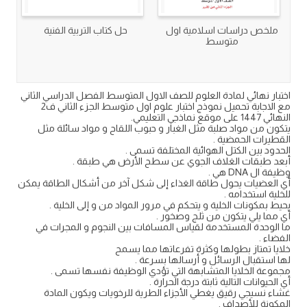
ملخص دراسات اسلامية اول
حل كتاب التربية الفنية
متوسط
اختبار نهائي لمادة العلوم للصف الاول المتوسط الفصل الدراسي الثاني
مع الاجابة تحميل نموذج اختبار علوم اول متوسط الجزء الثاني ف2
النهائي 1447 على موقع نماذجي التعليمي.
يتكون من مواد صلبة مثل الغبار و حبوب اللقاح و مواد سائلة مثل
القطيرات الحمضية .
الحدود بين الكتل الهوائية المختلفة تسمى .
أبعد طبقات الغلاف الجوي عن سطح الأرض هي طبقة .
وظيفة ال DNA هي .
أي العضيات يحول طاقة الغذاء إلى شكل آخر من أشكال الطاقة يمكن
للخلية استخدامه .
يحيط بمكونات الخلية و يتحكم في مرور المواد من و إلى الخلية .
أي مما يلي يتكون من ثلج وصخور .
ما الوحدة المستخدمة لقياس المسافات بين النجوم و المجرات في
الفضاء .
خلايا تمتاز بطولها وكثرة تفرعاتها مما يسمح
لها استقبال الرسائل و أرسالها بسرعة .
مجموعة الخلايا المتشابهة التي تؤدي الوظيفة نفسها تسمى .
أي الحيوانات التالية ثابتة درجة الحرارة .
غشاء نسيجي رقيق يغطي الأجزاء الطرية للرخويات ويكون المادة
المكونة للأصداف .