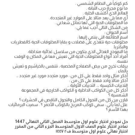
كم كوكباً في النظام الشمسي .
ما نوع مجرة درب التبانة .
العالم الذي أكتشف الخلية .
أي مما يلي يعد مثالا على الموارد غير المتجددة.
ما المخلوقات الحية التي لها تماثل شعاعي .
من الشكل التالي أجب عما يلي :
أسم الحيوان :
اسم الطائفة التي ينتمي إليها :
مخلوقات حية تتغذى على فضلات و بقايا المخلوقات الحية كالفطريات
والبكتريا.
ما النموذج الغذائي الذي يتكون من سلاسل غذائية متداخلة.
أفراد أحد أنواع المخلوقات الحية التي تعيش معا في المكان و الوقت
نفسه.
يرقات تخرج من بيض الضفادع المخصبة ، تتنفس بالخياشيم و تعيش
بالماء .
أذكر مثال واحد فقط علي كل من : مورد متجدد مورد غير متجدد …
أذكر مثالا واحد فقط علي كل من :
الثدييات الكيسية …. الثدييات الأولية …
أذكر كل من الكواكب الداخلية و الكواكب الخارجية في المجموعة
الشمسية ؟
قارن بين كل من التحول الكامل والتحول الناقص في الحشرات ؟
علل لما يأتي : سمي كوكب المريخ بالكوكب الأحمر ؟ . سميت البرمائيات
بهذا الأسم ؟
حل نموذج اختبار علوم اول متوسط الفصل الثاني النهائي 1447
نماذج اختبار علوم الصف الاول المتوسط الجزء الثاني من المقرر
اختبار نهائي علوم اول متوسط ف٢ ١٤٤٧