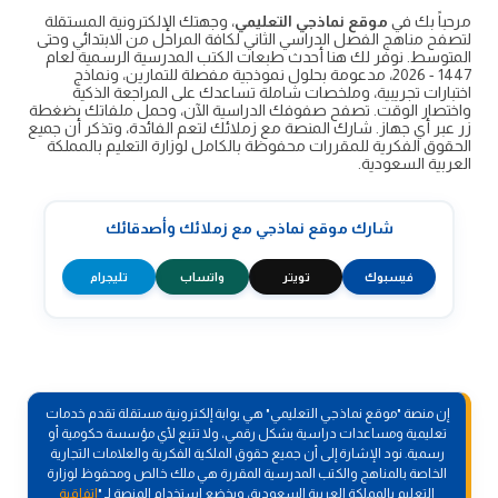
مرحباً بك في
موقع نماذجي التعليمي
، وجهتك الإلكترونية المستقلة
لتصفح مناهج الفصل الدراسي الثاني لكافة المراحل من الابتدائي وحتى
المتوسط. نوفر لك هنا أحدث طبعات الكتب المدرسية الرسمية لعام
1447 - 2026، مدعومة بحلول نموذجية مفصلة للتمارين، ونماذج
اختبارات تجريبية، وملخصات شاملة تساعدك على المراجعة الذكية
واختصار الوقت. تصفح صفوفك الدراسية الآن، وحمل ملفاتك بضغطة
زر عبر أي جهاز. شارك المنصة مع زملائك لتعم الفائدة، وتذكر أن جميع
الحقوق الفكرية للمقررات محفوظة بالكامل لوزارة التعليم بالمملكة
العربية السعودية.
شارك موقع نماذجي مع زملائك وأصدقائك
فيسبوك
تويتر
واتساب
تليجرام
إن منصة "موقع نماذجي التعليمي" هي بوابة إلكترونية مستقلة تقدم خدمات
تعليمية ومساعدات دراسية بشكل رقمي، ولا تتبع لأي مؤسسة حكومية أو
رسمية. نود الإشارة إلى أن جميع حقوق الملكية الفكرية والعلامات التجارية
الخاصة بالمناهج والكتب المدرسية المقررة هي ملك خالص ومحفوظ لوزارة
التعليم بالمملكة العربية السعودية، ويخضع استخدام المنصة لـ "
اتفاقية