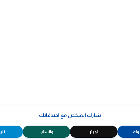
شارك الملخص مع اصدقائك
وك
تويتر
واتساب
تلي