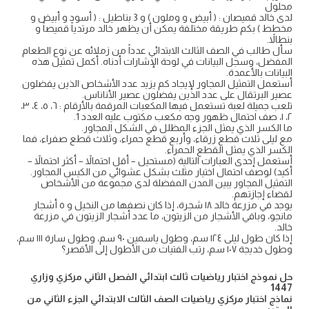
محلول
لدى خالد قميصان : ( أبيض و وملون ) و 3 بناطيل : ( أسود و أبيض و
مخطط ) بكم طريقة مختلفة يمكن أن يظهر خالد مرتدياً قميصاً و
بنطالاً.
سأل طالب في الصف الثالث الابتدائي عدداً من زملائه عن نوع الطعام
المفضل، وسجل البيانات في لوحة الإشارات أدناه. أكمل تمثيل هذه
البيانات بالأعمدة.
أستعمل التمثيل المجاور لإيجاد كم يزيد عدد الأشخاص الذين يفضلون
عصير البرتقال على عدد الذين يفضلون عصير الأناناس.
تلعب جميلة لعبة تستعمل فيها المكعبات المرقمة بالأرقام : ٦، ٥، ٤، ٣،
٢، ١، صف احتمال ظهور وجه مكعب مكتوب عليه العدد 1.
ما الكسر الذي يمثل الجزء المظلل في الشكل المجاور.
مع ليلى ثلاث قطع زرقاء، وأربع قطع حمراء، وثلاث قطع صفراء، فما
الكسر الذي يمثل القطع الحمراء.
أستعمل إحدى العبارات التالية (مستحيل – أقل احتمالاً – أكثر احتمالاً –
أكيد) لوصف احتمال اختيار مثلث بشكل عشوائي من الكيس المجاور.
التمثيل المجاور يبين المدن المفضلة لدى مجموعة من الأشخاص
لقضاء إجازتهم.
يوجد في مزرعة خالد ١٨ شجرة، إذا كان نصفها من النخيل و ٥ أشجار
مانجو، وباقي الأشجار من الزيتون، ما عدد أشجار الزيتون في مزرعة
خالد.
إذا كان طول ليلى ١٢٤ سم، وطول ياسمين ٩٠ سم، وطول سارة ١١١ سم،
وطول خديجة ١٠٧ سم، رتب الفتيات من الأطول إلى الأقصر؟
حل نموذج اختبار رياضيات ثالث ابتدائي الفصل الثاني مركزي وزاري
1447
نماذج اختبار مركزي رياضيات الصف الثالث الابتدائي الجزء الثاني من