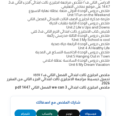
الدراسي الثاني ف٢ ملخص مراجعة انجليزي ثالث ابتدائي الجزء الثاني ف2
1447 على موقع نماذجي التعليمي.
ملخص دروس الوحدة الاولى متعة عطلة نهاية الاسبوع
Unit 1 Fun on the Weekend
ملزمة مذكرة انجليزي الصف الثالث الابتدائي الفصل الثاني
ملخص دروس الوحدة الثانية تقلبات الحياة
Unit 2 Life’s Ups and Downs
تلخيص كتاب الانجليزي ثالث ابتدائي الترم الثاني ف2 كتبي
ملخص دروس الوحدة الثالثة مدرستي رائعة
Unit 3 My School is cool!
ملخص دروس الوحدة الرابعة حياة صحية
Unit 4 A Healthy Life
ملخص دروس الوحدة الخامسة التسكع في المدينة
Unit 5 Hanging Out in Town
ملخص دروس الوحدة السادسة عطلة احلامي
Unit 6 My Dream Vacation
ملخص انجليزي ثالث ابتدائي الفصل الثاني ف٢ ١٤٤٧
تحميل تبسيط مراجعة الانجليزي ثالث ابتدائي الجزء الثاني من المقرر
2026
ملخص انجليزي ثالث ابتدائي we can 3 الفصل الثاني 1447 pdf
شارك الملخص مع اصدقائك
فيسبوك
تويتر
واتساب
تليجرام