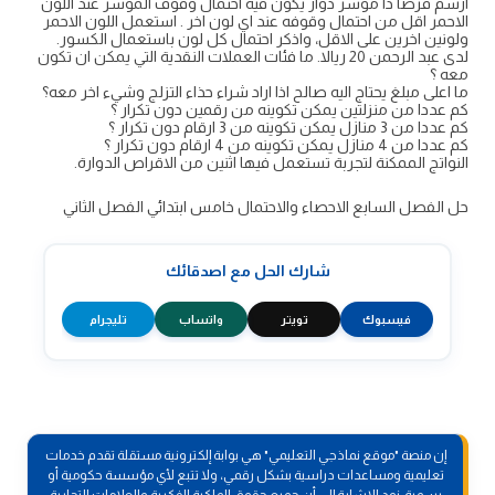
ارسم قرصا ذا مؤشر دوار يكون فيه احتمال وقوف المؤشر عند اللون
الاحمر اقل من احتمال وقوفه عند اي لون اخر . استعمل اللون الاحمر
ولونين اخرين على الاقل، واذكر احتمال كل لون باستعمال الكسور.
لدى عبد الرحمن 20 ريالا. ما فئات العملات النقدية التي يمكن ان تكون
معه ؟
ما اعلى مبلغ يحتاج اليه صالح اذا اراد شراء حذاء التزلج وشيء اخر معه؟
كم عددا من منزلتين يمكن تكوينه من رقمين دون تكرار ؟
كم عددا من 3 منازل يمكن تكوينه من 3 ارقام دون تكرار ؟
كم عددا من 4 منازل يمكن تكوينه من 4 ارقام دون تكرار ؟
النواتج الممكنة لتجربة تستعمل فيها اثنين من الاقراص الدوارة.
حل الفصل السابع الاحصاء والاحتمال خامس ابتدائي الفصل الثاني
شارك الحل مع اصدقائك
فيسبوك
تويتر
واتساب
تليجرام
إن منصة "موقع نماذجي التعليمي" هي بوابة إلكترونية مستقلة تقدم خدمات
تعليمية ومساعدات دراسية بشكل رقمي، ولا تتبع لأي مؤسسة حكومية أو
رسمية. نود الإشارة إلى أن جميع حقوق الملكية الفكرية والعلامات التجارية