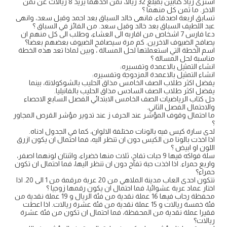
اشترى زياد كتابين بمبلغ 32 ريالا، ثمن احدهما يزيد 8 ريالات عن ثمن
الاخر. ما ثمن كل منهما ؟
تسابق اربعة اصدقاء، فانهى خالد السباق بعد احمد وقبل سعد، وانهى
عبد اللطيف السباق بعد خالد وقبل سعد. من الفائز في السباق ؟
دعا فارس 7 اشخاص من اقاربه الى العشاء، وطلب الى كل منهم ان
يصافح الضيوف الاخرين. كم مرة سيصافح الضيوف بعضهم بعضا؟
اسم الخطة التي استعملتها لحل المسالة ، وبين لماذا تعد هذه الخطة
مناسبة لحل المسالة ؟
انشاء التمثيل بالاعمدة وتفسيره:
انشاء التمثيل بالاعمدة المزدوجة وتفسيره:
يفضل اكثر طلاب الصف الخامس مذاق الحليب بالشوكولاتة، بينما
يفضل اكثر طلاب الصف السادس مذاق الحليب بالفانيليا.
حل كتاب الرياضيات الصف الخامس الابتدائي الفصل السابع الاحصاء
والاحتمال الفصل الثاني.
ما احتمال وقوف المؤشر عند الحرف ز عند تدوير مؤشر القرص المجاور
؟
لدى سارة كيس فيه بالونات مختلفة الالوان، كما في الجدول ادناه.
اذا اخذت بالونا من الكيس دون ان تنظر اليه، فما احتمال ان يكون ازرق
اللون او ابيض ؟
سلة فواكه فيها 9 حبات تفاح، ثلاث منها خضراء، واثنتان لونهما اصفر،
واربع حمراء. اذا اخذت حبة تفاح دون ان تنظر اليها، فما احتمال ان تكون
حمراء؟
تتكون احدى العاب مدينة الملاهي من 20 عربة مرقمة من 1 الى 20. اذا
اختار عماد عربة عشوائيا، فما احتمال ان يكون رقمها زوجيا ؟
محفظة رحاب فيها 16 عملة نقدية من فئة الريال و 19 عملة نقدية من
فئة خمسة ريالات و 15 عملة نقدية من فئة عشرة ريالات. اذا اعطت
فقيرا عملة نقدية من المحفظة، فما احتمال ان تكون من فئة عشرة
ريالات؟