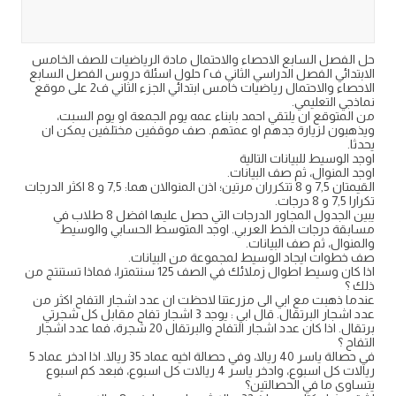
حل الفصل السابع الاحصاء والاحتمال مادة الرياضيات للصف الخامس
الابتدائي الفصل الدراسي الثاني ف٢ حلول اسئلة دروس الفصل السابع
الاحصاء والاحتمال رياضيات خامس ابتدائي الجزء الثاني ف2 على موقع
نماذجي التعليمي.
من المتوقع ان يلتقي احمد بابناء عمه يوم الجمعة او يوم السبت،
ويذهبون لزيارة جدهم او عمتهم. صف موقفين مختلفين يمكن ان
يحدثا.
اوجد الوسيط للبيانات التالية
اوجد المنوال، ثم صف البيانات.
القيمتان 7,5 و 8 تتكرران مرتين؛ اذن المنوالان هما: 7,5 و 8 اكثر الدرجات
تكرارا 7,5 و 8 درجات.
يبين الجدول المجاور الدرجات التي حصل عليها افضل 8 طلاب في
مسابقة درجات الخط العربي. اوجد المتوسط الحسابي والوسيط
والمنوال، ثم صف البيانات.
صف خطوات ايجاد الوسيط لمجموعة من البيانات.
اذا كان وسيط اطوال زملائك في الصف 125 سنتمترا، فماذا تستنتج من
ذلك ؟
عندما ذهبت مع ابي الى مزرعتنا لاحظت ان عدد اشجار التفاح اكثر من
عدد اشجار البرتقال. قال ابي : يوجد 3 اشجار تفاح مقابل كل شجرتي
برتقال. اذا كان عدد اشجار التفاح والبرتقال 20 شجرة، فما عدد اشجار
التفاح ؟
في حصالة ياسر 40 ريالا، وفي حصالة اخيه عماد 35 ريالا. اذا ادخر عماد 5
ريالات كل اسبوع، وادخر ياسر 4 ريالات كل اسبوع، فبعد كم اسبوع
يتساوى ما في الحصالتين؟