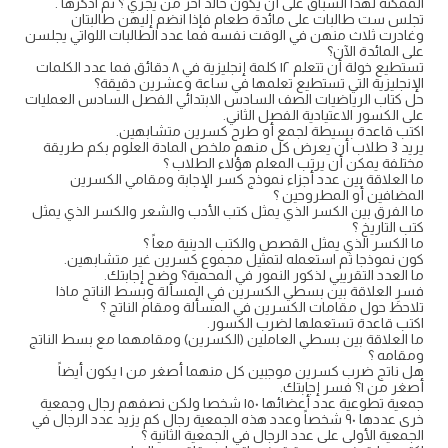
الممكنة لهذا السباق على أن يكون خالد آخر من يجري ؟ ثم اذكرها .
تجلس ست طالبات على مائدة طعام فإذا انضم إليهن طالبتان
وغادرت ثلاث منهن في الوقت نفسه فما عدد الطالبات اللواتي يجلسن
على المائدة الآن؟
تستطيع خولة أن تتعلم ١٢ كلمة إنجليزية في ٨ دقائق فما عدد الكلمات
الإنجليزية التي تستطيع تعلمها في ساعة وعشرين دقيقة؟
حل كتاب الرياضيات الصف السادس الابتدائي الفصل السادس العمليات
على الكسور الاعتيادية الفصل الثاني.
اكتب قاعدة بسيطة لجمع أو طرح كسرين متشابهين.
يريد 3 طلاب أن يعرض كل منهم ملخص المادة العلوم بكم طريقة
مختلفة يمكن أن يرتب المعلم هؤلاء الطلاب ؟
ما العلاقة بين عدد أجزاء نموذج كسر الإجابة ومقامي الكسرين
المضافين أو المطروحين ؟
ما الفرق بين الكسر الذي يمثل كتب الأدب والشعر والكسر الذي يمثل
كتب التاريخ ؟
ما الكسر الذي يمثل القصص والكتب الدينية معاً ؟
كون نموذجا ثم استعمله لتمثيل مجموع كسرين غير متشابهين.
ما العدد التقريبي لذكور النمور في المحمية؟ وضح إجابتك.
فسرِ العلاقة بين بسطي الكسرين في المسألة وبسط الناتج ماذا
تلاحظ حول مقامات الكسرين في المسألة ومقام الناتج ؟
اكتب قاعدة تستعملها لضرب الكسور.
ما العلاقة بين بسطي العاملين (الكسرين) ومقامهما مع بسط الناتج
ومقامه ؟
هل ناتج ضرب كسرين موجبين كل منهما أصغر من ١ يكون أيضاً
أصغر من ١؟ فسر إجابتك.
جمعية تطوعية عدد أعضائها ١٥٠ شخصا ولكن نصفهم رجال وجمعية
خرى عددها ٩٠ شخصاً وعدد هذه الجمعية رجال كم يزيد عدد الرجال في
الجمعية الأولى على عدد الرجال في الجمعية الثانية ؟