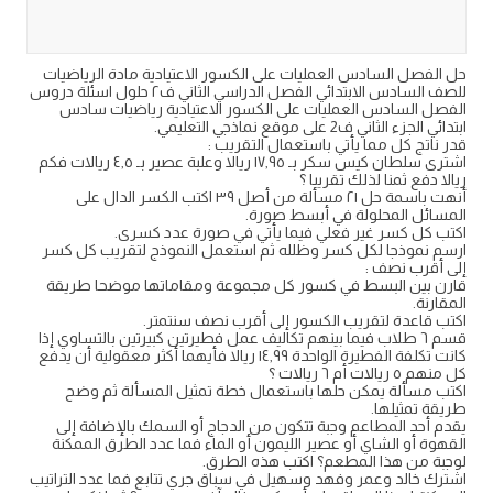
حل الفصل السادس العمليات على الكسور الاعتيادية مادة الرياضيات
للصف السادس الابتدائي الفصل الدراسي الثاني ف٢ حلول اسئلة دروس
الفصل السادس العمليات على الكسور الاعتيادية رياضيات سادس
ابتدائي الجزء الثاني ف2 على موقع نماذجي التعليمي.
قدر ناتج كل مما يأتي باستعمال التقريب :
اشترى سلطان كيس سكر بـ ١٧,٩٥ ريالا وعلبة عصير بـ ٤,٥ ريالات فكم
ريالا دفع ثمنا لذلك تقريبا ؟
أنهت باسمة حل ۲۱ مسألة من أصل ۳۹ اكتب الكسر الدال على
المسائل المحلولة في أبسط صورة.
اكتب كل كسر غير فعلي فيما يأتي في صورة عدد کسری.
ارسم نموذجا لكل كسر وظلله ثم استعمل النموذج لتقريب كل كسر
إلى أقرب نصف :
قارن بين البسط في كسور كل مجموعة ومقاماتها موضحا طريقة
المقارنة.
اكتب قاعدة لتقريب الكسور إلى أقرب نصف سنتمتر.
قسم ٦ طلاب فيما بينهم تكاليف عمل فطيرتين كبيرتين بالتساوي إذا
كانت تكلفة الفطيرة الواحدة ١٤,٩٩ ريالا فأيهما أكثر معقولية أن يدفع
كل منهم ٥ ريالات أم ٦ ريالات ؟
اكتب مسألة يمكن حلها باستعمال خطة تمثيل المسألة ثم وضح
طريقة تمثيلها.
يقدم أحد المطاعم وجبة تتكون من الدجاج أو السمك بالإضافة إلى
القهوة أو الشاي أو عصير الليمون أو الماء فما عدد الطرق الممكنة
لوجبة من هذا المطعم؟ اكتب هذه الطرق.
اشترك خالد وعمر وفهد وسهيل في سباق جري تتابع فما عدد التراتيب