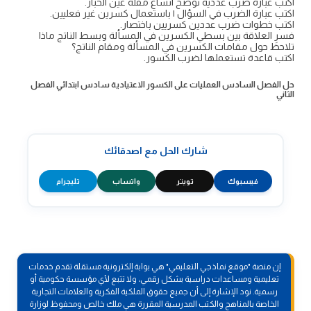
اكتب عبارة ضرب عددية توضح اتساع مقلة عين الحبار.
اكتب عبارة الضرب في السؤال ۱ باستعمال كسرين غير فعليين.
اكتب خطوات ضرب عددين كسريين باختصار.
فسرِ العلاقة بين بسطي الكسرين في المسألة وبسط الناتج ماذا
تلاحظ حول مقامات الكسرين في المسألة ومقام الناتج؟
اكتب قاعدة تستعملها لضرب الكسور.
حل الفصل السادس العمليات على الكسور الاعتيادية سادس ابتدائي الفصل
الثاني
شارك الحل مع اصدقائك
فيسبوك
تويتر
واتساب
تليجرام
إن منصة "موقع نماذجي التعليمي" هي بوابة إلكترونية مستقلة تقدم خدمات
تعليمية ومساعدات دراسية بشكل رقمي، ولا تتبع لأي مؤسسة حكومية أو
رسمية. نود الإشارة إلى أن جميع حقوق الملكية الفكرية والعلامات التجارية
الخاصة بالمناهج والكتب المدرسية المقررة هي ملك خالص ومحفوظ لوزارة