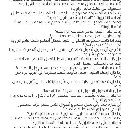
اكتب مسألة تستعمل فيها نسبة جيب التمام لإيجاد قياس زاوية
مجهولة في مثلث قائم الزاوية؟
باب الكعبة المشرفة مصنوع من الذهب الخالص على هيئة مستطيل
أبعاده التقريبية ٣,٢م، ۱٫۷ م. فكم طول قطره؟
وضح كيف تحدد إن كانت أطوال ثلاث قطع مستقيمة تشكل مثلثا
قائم الزاوية؟
أوجد طول قطر مربع مساحته ٢٤٢ سم؟
أوجد طول قطر مكعب طول ضلعه ٥ سم؟
حدد إذا كانت مجموعة الأطوال الآتية تشكل أضلاع مثلث قائم الزاوية
أم لا :٣:٤٨١٣( ٣٠، ٥٠،٤٠)؟
لنفرض أن طول أطول ضلع في الشراع ٩ م، وطول أقصر ضلع فيه ٤
م فأوجد ارتفاع الشراع؟
حل كتاب الرياضيات الصف ثالث متوسط الفصل التاسع المعادلات
الجذرية والمثلثات الفصل الثاني.
اكتب معادلة جذرية تحتوي متغيرا في كلا طرفيها ثم حل المعادلة؟
إذا كان ارتفاع العلبة ١٠ سم ، فأوجد نصف قطرها إلى أقرب جزء من
مئة؟
إذا كان نصف قطر العلبة ٢,٥ سم، فأوجد ارتفاعها إلى أقرب جزء من
مئة؟
هل زيادة طول البندول تزيد السرعة أم تنقصها؟
ما طول الساق لشخص سرعته القصوى ٢,٧ م / ث إلى أقرب جزء من
عشرة من المتر ؟
أي عبارة مما يأتي تمثل مجموع أطوال الاثني عشر حرفًا للمنشور
الرباعي (متوازي المستطيلات أدناه)؟
إذا كانت مساحة المستطيل المجاور٩٠ سم ، فما قيمة س؟
إذا مثلت مسافة ١٠ كلم سنتمترا واحدًا على الخريطة، فما المسافة بين
مدينتين على الخريطة إن كانت المسافة بينهما ٥٠ كلم ؟
تريد إدارة مكافحة الحرائق شراء مضخة تضخ الماء إلى ارتفاع ۹۰ قدما