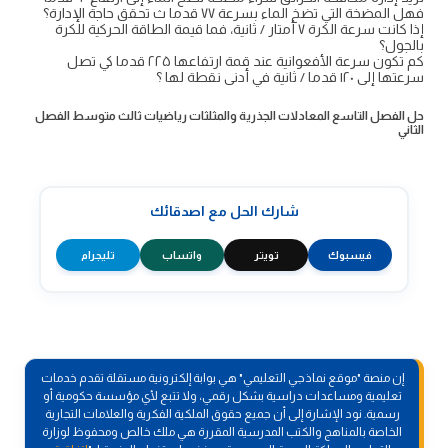
فهل المضخة التي تضخ الماء بسرعة ٧٧ قدما ث تحقق حاجة الإدارة؟
إذا كانت سرعة الكرة ٧ أمتار / ثانية، فما قيمة الطاقة الحركية للكرة
بالجول؟
كم تكون سرعة الأفعوانية عند قمة ارتفاعها ۲۲۵ قدما كي تصل
سرعتها إلى ۱۲۰ قدما / ثانية في أدنى نقطة لها ؟
حل الفصل التاسع المعادلات الجذرية والمثلثات رياضيات ثالث متوسط الفصل
الثاني
شارك الحل مع اصدقائك
فيسبوك
تويتر
واتساب
تليجرام
إن منصة "موقع نماذجي التعليمي" هي بوابة إلكترونية مستقلة تقدم خدمات
تعليمية ومساعدات دراسية بشكل رقمي، ولا تتبع لأي مؤسسة حكومية أو
رسمية. نود الإشارة إلى أن جميع حقوق الملكية الفكرية والعلامات التجارية
الخاصة بالمناهج والكتب المدرسية المقررة هي ملك خالص ومحفوظ لوزارة