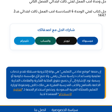
حل وحدة احب العمل لغتي ثالث ابتدائي الفصل الثاني
حل كتاب لغتي الوحدة 6 السادسة احب العمل ثالث ابتدائي ف2
1447
شارك الحل مع اصدقائك
فيسبوك
تويتر
واتساب
تليجرام
إن منصة "موقع نماذجي التعليمي" هي بوابة إلكترونية مستقلة تقدم خدمات
تعليمية ومساعدات دراسية بشكل رقمي، ولا تتبع لأي مؤسسة حكومية أو
رسمية. نود الإشارة إلى أن جميع حقوق الملكية الفكرية والعلامات التجارية
الخاصة بالمناهج والكتب المدرسية المقررة هي ملك خالص ومحفوظ لوزارة
التعليم بالمملكة العربية السعودية، ويخضع استخدام المنصة لـ "
اتفاقية
الإستخدام
" المعتمدة لدينا.
سياسة الخصوصية
اتصل بنا