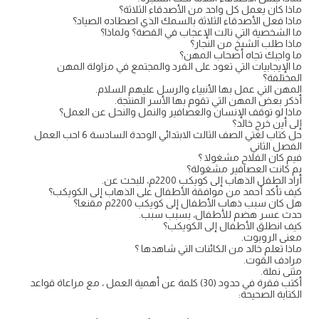
ماذا كان يعمل كل واحد من الأصدقاء الثلاثة؟
ماذا فعل الأصدقاء الثلاثة بالسمك الذي اصطاده الصياد؟
ما الشخصية التي نالت الإعجاب في القصة؟ ولماذا؟
ماذا طلب الشيخ من النجار؟
ما واجبك تجاه أصحاب المهن؟
ما الإيجابيات التي تعود على الفرد والمجتمع في مزاولة المهن
المختلفة؟
المهن التي عمل بها الأنبياء والرسل عليهم السلام.
أذكر بعض المهن التي تقوم بها الأسر المنتجة.
ماذا لو توقف الإنسان والعصافير والنمل والنحل عن العمل؟
إلى أين خرج خالد؟
حل كتاب لغتي الصف الثالث الابتدائي الوحدة السادسة 6 احب العمل
الفصل الثاني
فيم كان الفلاح مشغولا ؟
بم كانت العصافير مشغولة؟
أراد الطفل الذهاب إلى كويكب 2200م، للبحث عن.
كيف تأكد أحمد من موافقة الأطفال على الذهاب إلى الكويكب؟
هل كان سبب ذهاب الأطفال إلى كويكب 2200م مقنعا؟
حدث عسر هضم للأطفال، بسبب سبب.
كيف انطلق الأطفال إلى الكويكب؟
معنى الروبوت.
ماذا تعلم خالد من الكائنات التي شاهدها ؟
مرادف القوت.
مثنى نملة.
أكتب فقرة في حدود (30) كلمة عن أهمية العمل ، مع مراعاة قواعد
الكتابة الصحيحة: