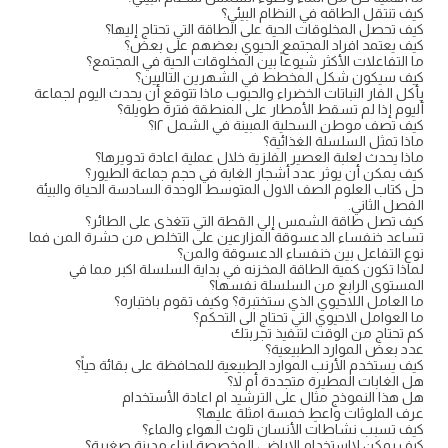
كيف تنتقل الطاقه في النظام البيئي؟
كيف تحصل المخلوقات الحية على الطاقة التي تحتاج إليها؟
كيف يعتمد افراد المجتمع الحيوي بعضهم على بعض؟
ما التفاعلات الأكثر شيوعاً بين المخلوقات الحية في المجتمع؟
كيف سيكون شكل المخطط في الشهرين التاليين؟
يأكل الفار النباتات الخضراء والحبوب ماذا تتوقع أن يحدث اليوم لجماعة
أليوم إذا لم تسقط الأمطار على المنطقة فترة طويلة؟
كيف تصف موطن السحلية المبينة في الشمل ١٢؟
ماذا تمثل السلسلة الغذائية؟
ماذا يحدث لعلبة العصير الفلزية خلال عملية اعادة تدويرها؟
كيف يمكن أن يوثر عدد أشجار الغابة في حجم جماعة الطيور؟
حل كتاب العلوم الصف الاول المتوسط الوحدة السادسة الحياة والبيئة
الفصل الثاني.
كيف تصل طاقة الشمس إلي القطة التي تتغذى على الطائر؟
تساعد خنفساء الدعسوقة المزارعين على التخلص من حشرة المن فما
نوع التفاعل بين خنفساء الدعسوقة والمن؟
لماذا تكون كمية الطاقة المخزنه في بداية السلسلة اكبر مما في
المستوى الرابع من السلسلة نفسها؟
ما العامل اللاحيوي الذي ستختبرة؟ وكيف تقوم باختباره؟
ما العوامل الاحيوي التي تحتاج الى التحكم؟
كم تحتاج من الوقت لتنفيذ تجربتك
عدد بعض الموارد الطبيعية؟
كيف يستخدم الأرنب الموارد الطبيعية للمحافظة على بقائة حياً؟
هل الغابات المطيرة متجددة أم لا؟
هل هذا النموذج مثال على الترشيد ام اعادة الأستخدام
عرف الملوثات واعطِ خمسة امثلة عليها؟
كيف تسبب نشاطات الأنسان تلوث الهواء والماء؟
كيف يمكن لااستخدام الاراضي المخصصة لبناء مدينة صغيرة؟