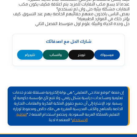
عندما لا يسع مكب النفايات للمزيد يتم اغلاقة فكيف يكون مكب
النفايات مشكلة بيئية حتى وان لم تستخدم؟
بعض الناس ياخذون معهم حقائبهم الخاصة بهم عند التسوق، كيف
يؤثر ذلك في الموارد الطبيعية؟
حل وحدة الحياة والبيئة علوم اول متوسط الفصل الثاني
شارك الحل مع اصدقائك
فيسبوك
تويتر
واتساب
تليجرام
إن منصة "موقع نماذجي التعليمي" هي بوابة إلكترونية مستقلة تقدم خدمات
تعليمية ومساعدات دراسية بشكل رقمي، ولا تتبع لأي مؤسسة حكومية أو
رسمية. نود الإشارة إلى أن جميع حقوق الملكية الفكرية والعلامات التجارية
الخاصة بالمناهج والكتب المدرسية المقررة هي ملك خالص ومحفوظ لوزارة
التعليم بالمملكة العربية السعودية، ويخضع استخدام المنصة لـ "
اتفاقية
الإستخدام
" المعتمدة لدينا.