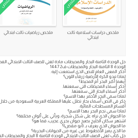
ملخص
ملخص
ملخص دراسات اسلامية ثالث
ملخص رياضيات ثالث ابتدائي
ابتدائي
الوحدة 8 الثامنة البحار والمحيطات ف2 1447
أذكر المعنى العام للنص الذي استمعت إليه.
لماذا تبدو الكرة الأرضية زرقاء اللون؟
أيهما أكبر البحر أم المحيط؟
أذكر أسماء المحيطات التي سمعتها.
أذكر أسماء البحار التي سمعتها.
لماذا سمي البحر الأحمر بهذا الاسم؟
ذكر في النص أسماء بحار تطل عليها المملكة العربية السعودية من خلال
أقسام المسطحات المائية.
لماذا سمي نجم البحر بهذا الاسم؟
ما الحيوان الذي نراه على شكل شجرة، ويأتي على ألوان مختلفة؟
اشتهر سكان الخليج بصيد حيوان بحري عجيب، فما هو؟
ما الحيوان الذي يعرف بـ (أبو مقص)؟
ما الذي يميز الأخطبوط عن غيره من الحيوانات البحرية؟
حل كتاب لغتي الصف الثالث الابتدائي الوحدة الثامنة 8 البحار والمحيطات الفصل الثاني