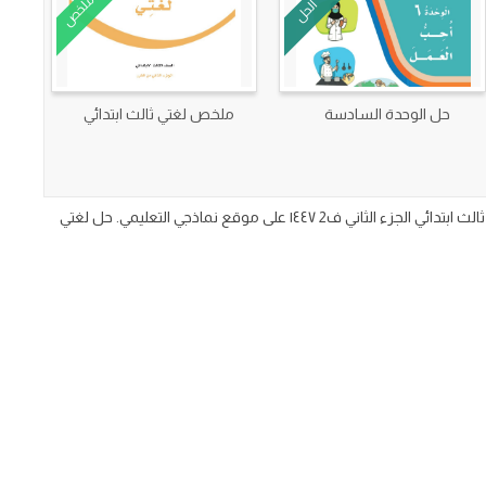
ملخص
الحل
حل الوحدة السادسة
ملخص لغتي ثالث ابتدائي
حل الوحدة الثامنة البحار والمحيطات مادة لغتي للصف الثالث الابتدائي الفصل الدراسي الثاني ف٢ حلول اسئلة دروس الوحده الثامنة البحار والمحيطات لغتي ثالث ابتدائي الجزء الثاني ف2 ١٤٤٧ على موقع نماذجي التعليمي. حل لغتي