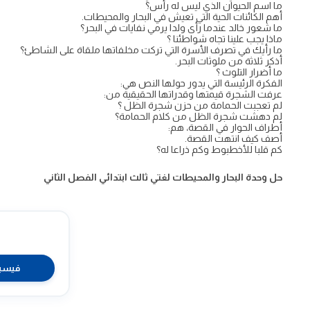
ما اسم الحيوان الذي ليس له رأس؟
أهم الكائنات الحية التي تعيش في البحار والمحيطات.
ما شعور خالد عندما رأى ولدا يرمي نفايات في البحر؟
ماذا يجب علينا تجاه شواطئنا ؟
ما رأيك في تصرف الأسرة التي تركت مخلفاتها ملقاة على الشاطئ؟
أذكر ثلاثة من ملوثات البحر.
ما أضرار التلوث ؟
الفكرة الرئيسة التي يدور حولها النص هي:
عرفت الشجرة قيمتها وقدراتها الحقيقية من:
لم تعجبت الحمامة من حزن شجرة الظل ؟
لم دهشت شجرة الظل من كلام الحمامة؟
أطراف الحوار في القصة، هم:
أصف كيف انتهت القصة.
كم قلبا للأخطبوط وكم ذراعا له؟
حل وحدة البحار والمحيطات لغتي ثالث ابتدائي الفصل الثاني
فيسب