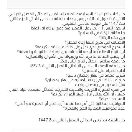
حل كتاب الدراسات الاسلامية للصف السادس الابتدائي الفصل الدراسي
الثاني ف٢ حلول اسئلة دروس وحدات الفقه سادس ابتدائي الجزء الثاني
ف2 1447 على موقع نماذجي التعليمي.
لا يجوز للغني أن يمن على الفقير عند دفع الزكاة له ، لماذا
ما مكانة الزكاة في الإسلام؟
بين حكم الزكاة؟
الأصناف التي تخرج منها زكاة الفطر؟
أستخرج الموضع الذي يدل على ذلك من الآية الكريمة؟
أن يقوم الصائم بما أوجبه الله عليه من العبادات القولية والفعلية؟
أن يجتنب الصائم ما حرم الله ورسوله من الأقوال والأفعال،؟
حل فقه سادس ابتدائي الترم الثاني ف2.
حل الفقه الصف السادس الابتدائي الفصل الثاني ف2 ١٤٤٧.
آداب الصيام على قسمين؟
شرب محمد في نهار رمضان ناسيا؟
خرج من زياد القيء بغير اختياره في نهار رمضان؟
هل السحور في رمضان واجب
في هذه السورة الكريمة والحديث الشريف فضائل متعددة لليلة القدر،
منها : أن الله تعالى أنزل فيها القرآن الكريم؟
المسجد الحرام؟
المواقيت المكانية التي أمر بها عندما أريد الحج أو العمرة مع أهلي؟
عدد المواقيت المكانية للحج والعمرة؟
حل الفقه سادس ابتدائي الفصل الثاني ف2 1447