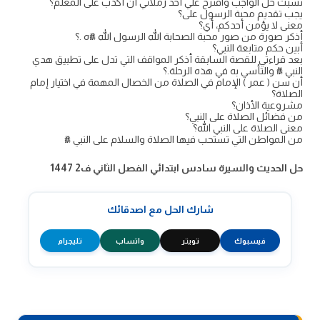
نسبت حل الواجب واقترح علي أحد زملائي أن أكذب على المعلم؟
يجب تقديم محبة الرسول على؟
معنى لا يؤمن أحدكم، أي؟
أذكر صورة من صور محبة الصحابة الله الرسول الله ﷺه .؟
أبين حكم متابعة النبي؟
بعد قراءتي للقصة السابقة أذكر المواقف التي تدل على تطبيق هدي
النبي ﷺ والتأسي به في هذه الرحلة.؟
أن سن ( عمر ) الإمام في الصلاة من الخصال المهمة في اختيار إمام
الصلاة؟
مشروعية الأذان؟
من فضائل الصلاة على النبي؟
معنى الصلاة على النبي الله؟
من المواطن التي تستحب فيها الصلاة والسلام على النبي ﷺ
حل الحديث والسيرة سادس ابتدائي الفصل الثاني ف2 1447
شارك الحل مع اصدقائك
فيسبوك
تويتر
واتساب
تليجرام