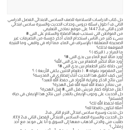
حل كتاب الدراسات الاسلامية للصف السادس الابتدائي الفصل الدراسي
الثاني ف٢ حلول اسئلة دروس وحدات الحديث والسيرة سادس ابتدائي
الجزء الثاني ف2 1447 على موقع نماذجي التعليمي.
من المواطن التي تستحب فيها الصلاة والسلام على النبي ﷺ
يسيء كثير من الناس استخدام الماء، أذكر خمسة من التصرفات غير
الصحيحة المتعلقة | بالإسراف في الماء، مما أراه في واقعي، وما النتيجة
المتوقعة لذلك؟
ما المراد بـ ( البركة ) ؟
أورد مثالاً لنبع الماء بين يدي النبي ﷺ؟
أورد مثالاً لتكثير الطعام بين يدي النبي الله؟
أبين دلالة تكثير الطعام بين يدي النبي ﷺ؟
أبين المقصود بقوله ﷺ : ( طعام الاثنين يكفي الأربعة ) .؟
أبين كيف أطبق هذا الحديث أثناء إفطاري في المدرسة؟
أبين نتائج الذكر وقراءة الأوراد في حفظ الله للعبد؟
. من نماذج حفظ الله لنبيه الله قبل الهجرة؟
أعلل محاولة كفار قريش قتل النبي ﷺ قبل الهجرة؟
دل الحديث على وجوب الإيمان بالقدر، أبين نتائج هذا الإيمان في حياة
المسلم؟
أمثلة لحفظ الله لك؟
أمثلة لتكون حافظا لله؟
حل حديث وسيرة سادس ابتدائي الترم الثاني ف2.
حل الحديث والسيرة الصف السادس الابتدائي الفصل الثاني ف2 ١٤٤٧.
طلبت مني والدتي الذهاب معها إلى السوق و أنا على موعد مع أحد
زملائي.؟