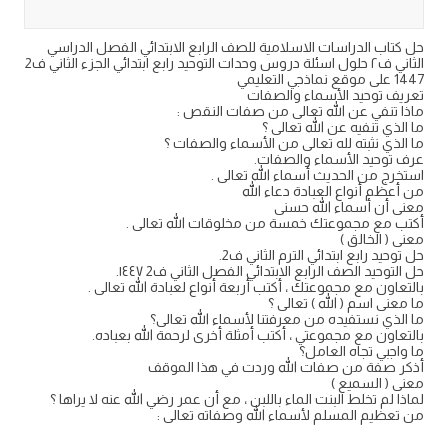
حل كتاب الدراسات الاسلامية للصف الرابع الابتدائي الفصل الدراسي
الثاني ف٢ حلول اسئلة دروس وحدات التوحيد رابع ابتدائي الجزء الثاني ف2
1447 على موقع نماذجي التعليمي
تعريف توحيد الأسماء والصفات
ماذا تنفي عن الله تعالى من صفات النقص :
ما الذي تنفيه عن الله تعالى ؟
ما الذي نثبته لله تعالى من الأسماء والصفات ؟
عرف توحيد الأسماء والصفات.
استخرج من الحديث أسماء الله تعالى .
من أعظم أنواع العبادة دعاء الله
معنى أن أسماء الله حسنى
أكتب مع مجموعتك خمسة من مخلوقات الله تعالى .
معنى ( الخالق )
حل توحيد رابع ابتدائي الترم الثاني ف2.
حل التوحيد الصف الرابع الابتدائي الفصل الثاني ف2 ١٤٤٧.
بالتعاون مع مجموعتك ، أكتب أربعة أنواع لعبادة الله تعالى .
ما معنى اسم ( الله ) تعالى ؟
ما الذي نستفيده من معرفتنا لأسماء الله تعالى؟
بالتعاون مع مجموعتي ، أكتب أمثلة أخرى لرحمة الله بعباده.
ما واجبي تجاه العامل؟
أذكر صفة من صفات الله وردت في هذا الموقف
معنى ( السميع )
لماذا لم تخلط البنت الماء باللبن ، مع أن عمر رضي الله عنه لا يراها ؟
من تعظيم المسلم لأسماء الله وصفاته تعالى :