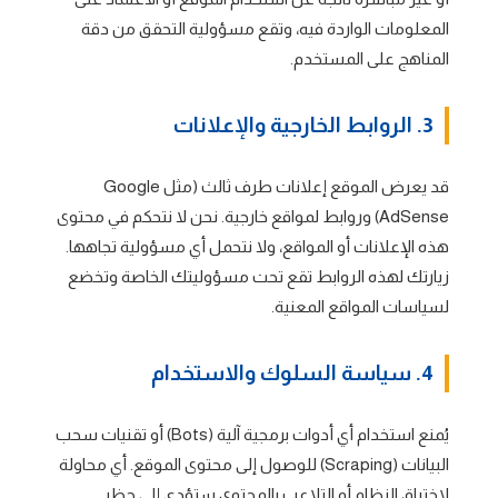
المعلومات الواردة فيه، وتقع مسؤولية التحقق من دقة
المناهج على المستخدم.
3. الروابط الخارجية والإعلانات
قد يعرض الموقع إعلانات طرف ثالث (مثل Google
AdSense) وروابط لمواقع خارجية. نحن لا نتحكم في محتوى
هذه الإعلانات أو المواقع، ولا نتحمل أي مسؤولية تجاهها.
زيارتك لهذه الروابط تقع تحت مسؤوليتك الخاصة وتخضع
لسياسات المواقع المعنية.
4. سياسة السلوك والاستخدام
يُمنع استخدام أي أدوات برمجية آلية (Bots) أو تقنيات سحب
البيانات (Scraping) للوصول إلى محتوى الموقع. أي محاولة
لاختراق النظام أو التلاعب بالمحتوى ستؤدي إلى حظر