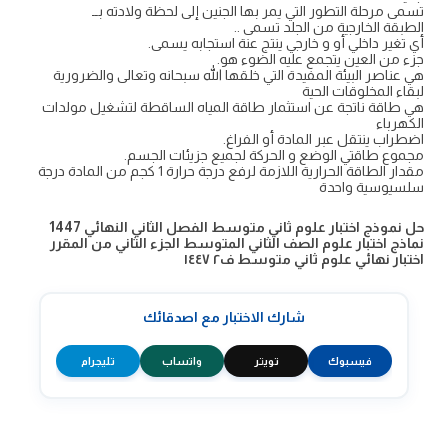
تسمى مرحلة التطور التي يمر بها الجنين إلى لحظة ولادته بــ
الطبقة الخارجية من الجلد تسمى ..
أي تغير داخلي أو و خارجي ينتج عنة استجابه يسمى.
جزء من العين يتجمع عليه الضوء هو.
هي عناصر البيئة المفيدة التي خلقها الله سبحانه وتعالى والضرورية
لبقاء المخلوقات الحية
هي طاقة ناتجة عن استثمار طاقة المياه الساقطة لتشغيل مولدات
الكهرباء
اضطراب ينتقل عبر المادة أو الفراغ.
مجموع طاقتي الوضع و الحركة لجميع جزيئات الجسم.
مقدار الطاقة الحرارية اللازمة لرفع درجة حرارة 1 كجم من المادة درجة
سلسيوسية واحدة
حل نموذج اختبار علوم ثاني متوسط الفصل الثاني النهائي 1447
نماذج اختبار علوم الصف الثاني المتوسط الجزء الثاني من المقرر
اختبار نهائي علوم ثاني متوسط ف٢ ١٤٤٧
شارك الاختبار مع اصدقائك
فيسبوك
تويتر
واتساب
تليجرام