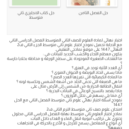
حل الفصل الثامن
حل كتاب الانجليزي ثاني
متوسط
اختبار نهائي لمادة العلوم للصف الثاني المتوسط الفصل الدراسي الثاني
مع الاجابة تحميل نموذج اختبار علوم ثاني متوسط الجزء الثاني ف2
النهائي 1447 على موقع نماذجي التعليمي.
يتكون معظم اللحاء والخشب الجديد للنباتات في :
ما الفتحات الصغيرة الموجودة على سطح الورقة و محاطة بخلايا حارسة
؟
أي الغدد الآتية توجد في العنق ؟
ماذا يسمى اتحاد البويضة و الحيوان المنوي ؟
ما المادة الكيميائية التي تفرزها الغدد الصم ؟
ما هي الصبغة التي تحمي الجلد من أشعة الشمس وتكسبه لونه ؟
انتقال الطاقة الحرارية من الشمس إلى الأرض مثال على.
ماذا يقصد بالنسيج الوعائي في النباتات البذرية ؟
أي مما يلي يسهم في تحلل الأوزون ؟
نموذج اسئلة اختبار نهائي علوم ثاني متوسط الفصل الثاني مع الحل
1447
امتحان علوم صف ثاني متوسط الترم الثاني ف2
نماذج اختبار العلوم ثاني متوسط نهاية الفصل الدراسي الثاني محلول
تحتوي على تراكيب أنبوبية لنقل الماء و الغذاء داخل النبات.
أي أنواع ع المفاصل يسمح للأرجل و الأذرع بالحركة في الاتجاهات
جميعها؟