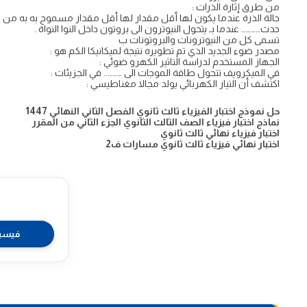
من طرق إثارة الذرات :
حالة الذرة عندما يكون لها أقل مقدار لها أقل مقدار مسموح به به من ا
حدث………… عندما بـ يتحول النيوترون الى بروتون داخل النوا النواة .
تسمى كل من النيوترونات والبروتونات ب
مصدر ضوء الجديد الذي تم تطويره نتيجة لميكانيكا الكم هو :
الجهاز المستخدم لدراسة التاثير الكهرو ضوئي :
في الميكرويف تتحول طاقة الموجات الى ……….. في الجزيئات :
اكتشف أن التيار الكهربائي يولد مجالا مغناطيسي :
حل نموذج اختبار الفيزياء ثالث ثانوي الفصل الثاني النهائي 1447
نماذج اختبار فيزياء الصف الثالث الثانوي الجزء الثاني من المقرر
اختبار فيزياء نهائي ثالث ثانوي
اختبار نهائي فيزياء ثالث ثانوي مسارات ف2
فيسب