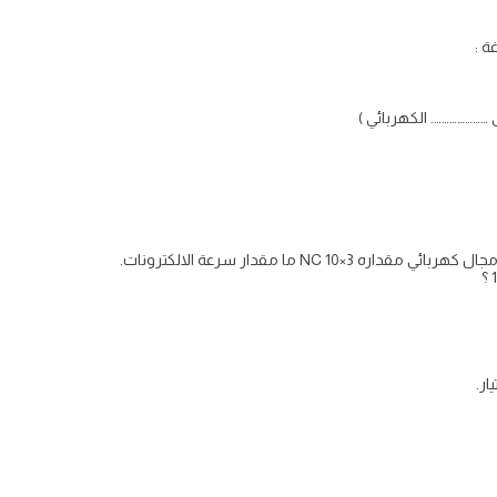
ة :
…………………. الكهربائي )
ار.