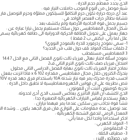
الذي يحدد معظم حجم الذرة :
شبه موصل من النوع الموجب حاملات التيار فيه :
عند أي درجة حرارة تكون حزم التكافؤ للسيلكون مملؤة وحزم التوصيل فارغ
تتشابه نظائر ذرات العنصر الواحد في :
جسيم يحمل قوة الجاذبية الأرضية ولم يكتشف بعد :
شكل المجال المغناطيسي حول سلك مستقيم يحمل تيارا عبارة عن :
جهاز يعمل على تحويل الطاقة الحركية الدورانية الى طاقة كهربائية يسمى 
علل لما يأتي: (يكتفى ب 2 فقط )
1- سمي نموذج رذرفورد للذرة بالنموذج النووي؟
2 حلقات سلك المولد تلف حول قلب من الحديد؟
3 المغناطيس مستقطب
نموذج اسئلة اختبار نهائي فيزياء ثالث ثانوي الفصل الثاني مع الحل 1447
امتحان فيزياء صف ثالث ثانوي الترم الثاني ف2
نماذج اختبار الفيزياء ثالث ثانوي نهاية الفصل الدراسي الثاني محلول
يتحرك الكترون خلال مجال مغناطيسي مقداره 102 x 6 فاذا اتزنت بفعل مجال كهربائي مقداره 3×10 NC ما مقدار سرعة الالكترونات.
احسب قدرة محرك يمر فيه تيار شدته 10A باستخدام فرق جهد قدره 110V ؟
تنص نظريته على ان قوانين الكهرومغناطيسية لا تطبق داخل الذرة :
تجربة كومبتون أثبتت أن للفوتون :
الذي اكتشف أن التيار التأثيري يعاكس السبب الذي أدى لحدوثه.
جهاز يستخدم لقياس التيارات الكهربائية الصغيرة جدا :
تنشأ قوة تجاذب بين سلكين عندما يمر فيهما تياران :
عند توصيل عدة مقاومات على التوازي فان فرق الجهد يكون …. وشدة التي
المعدل الزمني لتدفق الشحنة الكهربائية :
اذكر استخداما واحدا لكل مما يأتي :
1- المولد الكهربي :
2- الجلفانومتر :
3- مطياف الكتلة :
من خصائص الليزر :