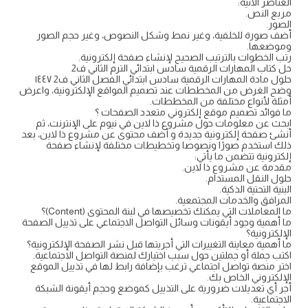
العناصر الآتية:
مربع النص.
الصور.
أضف صورة للخلفية، وغير نمط وشكل النصوص، وغير حجم الصور
وموضعها.
رتب الخطوات بالترتيب الصحيح لإنشاء صفحة إلكترونية.
حل كتاب المهارات الرقمية سادس ابتدائي الترم الثاني ف2
حلول مادة المهارات الرقمية سادس ابتدائي الفصل الثاني ف2 ١٤٤٧
وضح الغرض من المخططات عند تصميم المواقع الإلكترونية، واعرض
أمثلة لأنواع مختلفة من المخططات.
ما فوائد تصميم موقع إلكتروني متعدد الصفحات ؟
ابحث عن معلومات حول مشروع ذا لاين في نيوم على الإنترنت، ثم
أنشئ صفحة إلكترونية جديدة و أضف محتوى عن مشروع ذا لاين، بعد
ذلك استخدم صورًا ونصوصا وتخطيطات مختلفة لإنشاء صفحة
إلكترونية تتضمن ما يأتي:
مقدمة عن مشروع ذا لاين.
حلول النقل المستدام.
البنية التحتية الذكية.
المرافق والخدمات المجتمعية.
ما المعاملات التي يمكنك تخصيصها في لبنة المحتوى (Content)؟
ما أهمية وجود أيقونات وسائل التواصل الاجتماعي على تذييل الصفحة
الإلكترونية؟
ما أهمية معاينة التغييرات التي أجريتها قبل نشر الصفحة الإلكترونية؟
اكتب جملة أو جملتين حول سبب اختيارك لمنصة التواصل الاجتماعية.
اختر منصة تواصل اجتماعي ترغب بإضافة رابط لها في تذييل الموقع
الإلكتروني الخاص بك.
أجر أي تعديلات ضرورية على التذييل كموضع وحجم أيقونة الشبكة
الاجتماعية.