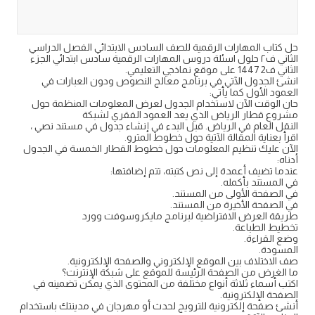
حل كتاب المهارات الرقمية للصف السادس الابتدائي الفصل الدراسي
الثاني ف٢ حلول اسئلة دروس المهارات الرقمية سادس ابتدائي الجزء
الثاني ف2 1447 على موقع نماذجي التعليمي.
انشئ الجدول الآتي في برنامج معالج النصوص ودون العبارات في
العمود الأول كما يأتي:
حان الوقت الآن لاستخدام الجدول لعرض المعلومات المنظمة حول
مشروع قطار الرياض الذي يعد العمود الفقري لشبكة
النقل العام في الرياض. قبل البدء في إنشاء جدول في مستند نصي ،
اقرأ بعناية المقالة الآتية حول خطوط المترو.
الآن عليك تنظيم المعلومات حول خطوط القطار الخمسة في الجدول
أدناه:
عندما تضيف أعمدة إلى نص كتبته، تتم إضافتها:
في المستند بأكمله.
في الصفحة الأولى من المستند.
في الصفحة الأخيرة من المستند.
طريقة العرض الافتراضية لبرنامج مايكروسوفت وورد
تخطيط الطباعة.
وضع القراءة.
المسودة.
صف الاختلاف بين الموقع الإلكتروني والصفحة الإلكترونية.
ما الغرض من الصفحة الرئيسة للموقع على شبكة الإنترنت؟
اكتب أسماء ثلاثة أنواع مختلفة من المحتوى الذي يمكن تضمينه في
الصفحة الإلكترونية.
أنشئ صفحة إلكترونية للترويج لحدث أو مهرجان في مدينتك باستخدام