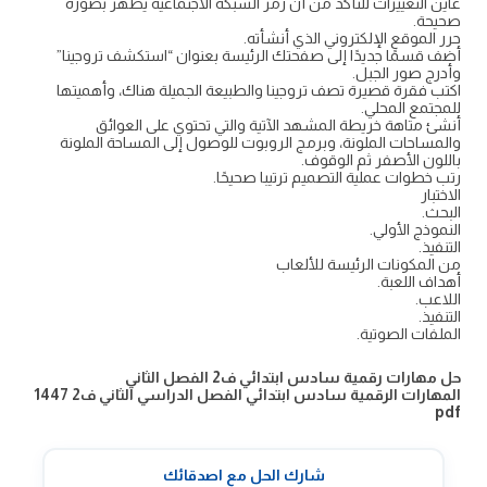
عاين التغييرات للتأكد من أن رمز الشبكة الاجتماعية يظهر بصورة
صحيحة.
حرر الموقع الإلكتروني الذي أنشأته.
أضف قسمًا جديدًا إلى صفحتك الرئيسة بعنوان “استكشف تروجينا”
وأدرج صور الجبل.
اكتب فقرة قصيرة تصف تروجينا والطبيعة الجميلة هناك، وأهميتها
للمجتمع المحلي.
أنشئ متاهة خريطة المشهد الآتية والتي تحتوي على العوائق
والمساحات الملونة، وبرمج الروبوت للوصول إلى المساحة الملونة
باللون الأصفر ثم الوقوف.
رتب خطوات عملية التصميم ترتيبا صحيحًا.
الاختبار
البحث.
النموذج الأولي.
التنفيذ.
من المكونات الرئيسة للألعاب
أهداف اللعبة.
اللاعب.
التنفيذ.
الملفات الصوتية.
حل مهارات رقمية سادس ابتدائي ف2 الفصل الثاني
المهارات الرقمية سادس ابتدائي الفصل الدراسي الثاني ف2 1447
pdf
شارك الحل مع اصدقائك