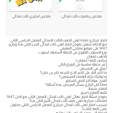
ملخص رياضيات ثالث ابتدائي
ملخص انجليزي ثالث ابتدائي
اختبار مركزي لمادة لغتي للصف الثالث الابتدائي الفصل الدراسي الثاني
مع الاجابة تحميل نموذج اختبار لغتي ثالث ابتدائي الجزء الثاني ف2 وزاري
1447 على موقع نماذجي التعليمي.
نوع الاسلوب اللغوي في الجملة السابقة، اسلوب:
للذهب لمعان.
مرادف كلمة ( لمعان )
أعبر بجملة مناسبة في الفراغ التالي:
أعمل في التمريض
ما تأثير النار على الحبر الذي اخترعه جابر بن حيان؟
ما واجبك تجاه العلماء المسلمين؟
أقترح عنوانا آخر للنص السابق.
لماذا كان الرازي يسأل المريض عدة أسئلة؟
الفلاح نشيط.
كلمة (الفلاح) اسم:
نموذج اسئلة اختبار نهائي لغتي ثالث ابتدائي الفصل الثاني مع الحل 1447
امتحانات مركزية لغتي صف ثالث ابتدائي الترم الثاني ف2
تسريب اختبار لغتي ثالث ابتدائي مركزي الفصل الدراسي الثاني محلول
مثنى كلمة (كتاب):
الجملة التي تحوي (اسلوب الشرط) هي: