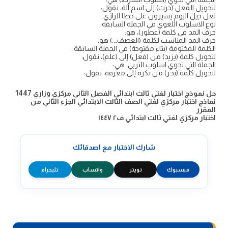
لتحويل الفعل (حرث) إلى اسم آلة، نقول:
لعل جيل اليوم يسيرون على خطا الرازي.
نوع الاسلوب اللغوي في الجملة السابقة:
حرف المد في كلمة (عطور)، هو:
حرف المد المناسب لكلمة (العصف….) هو:
الكلمة المختومة (بتاء مفتوحة) في الجملة السابقة:
لتحويل كلمة (يزيد) من (فعل) إلى (علم)، نقول:
الجملة التي تحوي اسلوب التربي، هي:
لتحويل كلمة (بحر) من نكرة إلى معرفة، تقول:
حل نموذج اختبار لغتي ثالث ابتدائي الفصل الثاني مركزي وزاري 1447
نماذج اختبار مركزي لغتي الصف الثالث الابتدائي الجزء الثاني من
المقرر
اختبار مركزي لغتي ثالث ابتدائي ف٢ ١٤٤٧
شارك الاختبار مع اصدقائك
فيسبوك
تويتر
واتساب
تليجرام