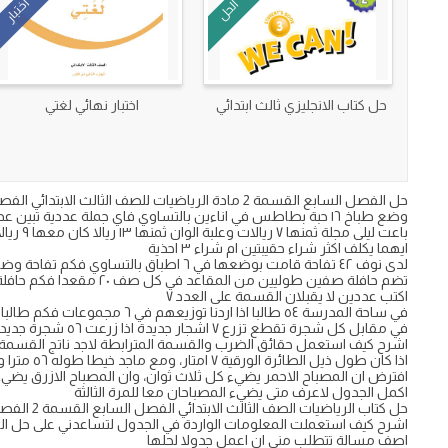
اختبار
الحل
حل كتاب الانجليزي ثالث ابتدائي
اختبار نهائي لغتي
حل الفصل السابع القسمة 2 مادة الرياضيات للصف الثالث الابتدائي الفصل الدراسي الثاني ف٢ حلول اسئلة دروس الفصل السابع القسمة 2 رياضيات ثالث ابتدائي الجزء الثاني ف2 على موقع نماذجي التعليمي.
وضع طباخ ١٦ حبة بطاطس في اناءين بالتساوي فاي جملة عددية تبين عدد الحبات في كل اناء؟
باعت ليلى مجلة ثمنها ٧ ريالات وعلبة الوان ثمنها ١٣ ريالا كان معها ٩ ريالات فكم ريالا اصبح معها ؟
ايهما يكلف اكثر شراء حقيبتين ام شراء ٣ احذية
لدى نوف ٤٢ تفاحة قامت بوضعها في ٦ اطباق بالتساوي فكم تفاحة وضعت في كل طبق
تضم حافلة صفين طوليين من المقاعد في كل صف ٢٠ مقعدا فكم حافلة من النوع نفسه تحتاج لتوفير ٢٠٠ مقعدا ؟
اكتب عددين لا يقبلان القسمة على العدد ٧
في ساحة المدرسة ٥٤ طالبا اذا اردنا توزيعهم في ٦ مجموعات فكم طالبا في كل مجموعة ؟
في مقابل كل شجرة تقطع تزرع ٧ اشجار جديدة اذا زرعت ٥٦ شجرة جديدة فكم شجرة قد قطعت؟
اشرح كيف استعمل حقائق الضرب والقسمة المترابطة لاجد ناتج القسمة
اذا كان طول ذيل الطائرة الورقية ٧ امتار، ومع ماجد خيطا طوله ٥٦ مترا ويريد ان يصنع منه ذيولا لطائرات ورقية فكم ذيلا يمكنه ان يصنع ؟
افترض ان المصباح الاحمر يضيء كل ثلاث ثوان، وان المصباح الازرق يضيء 
اكمل الجدول لاعرف متى يضيء المصباحان معا للمرة الثالثة
حل كتاب الرياضيات الصف الثالث الابتدائي الفصل السابع القسمة 2 الفصل الثاني.
اشرح كيف استعملت المعلومات الواردة في الجدول لتساعدني على حل ال
اصف مسالة تتطلب مني ان اعمل جدولا لحلها