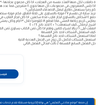
٥ حافلات لكل منها العدد نفسه من العجلات، اذا كان مجموع عجلاتها ٣٠ عجلة فما عدد عجلات كل منها ؟
اذا جلس المتفرجون في مجموعات كل منها تحوي ٤ متفرجين فما عدد هذه المجموعات ؟
كم رمزا يستعمل طارق ليمثل الاصدقاء المشاركين ؟
تريد سارة ان تقسم ٢٧ موزة بالتساوي على ثلاثة اطباق، فكم موزة ستضع في كل طبق ؟
دفع ٤ اشخاص بالتساوي ايجار قارب مدة ساعتين. اذا كان ايجار القارب في الساعة ٤٠ ريالا فكم دفع الشخص الواحد ؟
يمارس كريم رياضة المشي فاذا قطع ١٨ كيلومترا خلال ٣ ايام وكان يمشي مسافات متساوية في الايام الثلاثة، فكم قطع في اليوم الاول ؟
اشرح لزملائي كيف استعملت ٦ × ٤ لاجد ناتج ٢٤ ÷ ٤
انفقت ليلى ٢١ ريالا لشراء كتابين وقلم اذا كان ثمن الكتاب يساوي ثمن القلم فكم ثمن كل منها ؟
كيف استعمل الشبكات لاجد ناتج القسمة
لماذا استعمل الشبكات لاجد ناتج القسمة ؟
استعمل الشبكات لاكمل كل زوج من الجمل العددية الاتية
حل الفصل السابع القسمة 2 ثالث ابتدائي الفصل الثاني
فيسب
إن منصة "موقع نماذجي التعليمي" هي بوابة إلكترونية مستقلة تقدم خدمات تعل