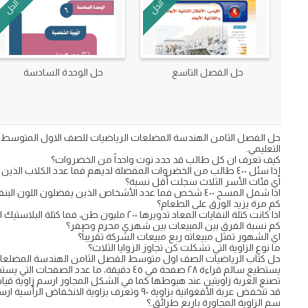
الحل
الحل
حل الفصل التاسع
حل الوحدة السادسة
التعليمي.
كيف تعرف ان كل طالب قد حدد نوت واحداً من الخضروات؟
إذا سئل ٤٠٠ طالب من الخضروات المفضلة لديهم فما عدد الكلاب الذين يفضلون الجزر؟
اي فئات الأسر الثلاث سجلت أقل نسبة؟
اذا شمل المسح ٤٠٠ شخص فما عدد الأشخاص الذين يفضلون اللون البنفسجي
كم مرة يزيد الورق على الطعام؟
اذا كانت كتلة النفايات المعاد تدويرها ٢٠٠ مليون طن، فما كتلة البلاستيك الذي تم تدويره منها؟
كم نسبة الفرق بين المبيعات بين شهري محرم وصفر؟
اي الشهور تمثل مبيعاته ربع مبيعات الشركة تقريباً؟
ما نوع الزاوية التي تشكلت كن تجاوز الزوايا الثلاث؟
حل كتاب الرياضيات الصف اول متوسط الفصل الثامن الهندسة المضلعات 
يستطيع سالم قراءة ٢٨ صفحة في ٤٥ دقيقة، ما عدد الصفحات التي يستطيع قراءتها في ١٣٥ دقيقه؟
تصنع العربة زاويتين عند هبوطها كما في الشكل المجاور ارسم زاوية قياسها بي
قد تنخفض عربة الأفغوانية بزاوية ٩٠ وتعرف بزاوية الانخفاض الرأسية ارسم هذي الزاوية؟
سم الزاوية المجاورة باربع طرائق.؟