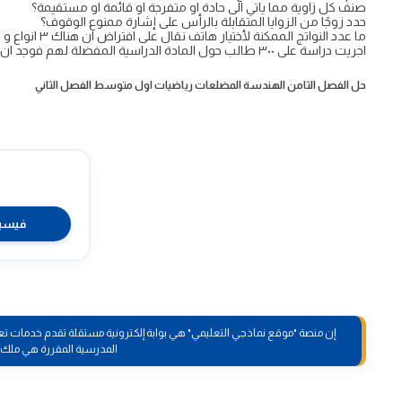
صنف كل زاوية مما ياتي الى حادة او متفرجة او قائمة او مستقيمة؟
حدد زوجًا من الزوايا المتقابلة بالرأس على إشارة ممنوع الوقوف؟
ما عدد النواتج الممكنة لأختيار هاتف نقال على افتراض ان هناك ٣ انواع و ٤ألوان من كل نوع؟
اجريت دراسة على ٣٠٠ طالب حول المادة الدراسية المفضلة لهم فوجد ان ٢٧٪ منهم يفضلون مادة الرياضيات، ما عدد هؤلا الطلاب؟
حل الفصل الثامن الهندسة المضلعات رياضيات اول متوسط الفصل الثاني
فيسب
إن منصة "موقع نماذجي التعليمي" هي بوابة إلكترونية مستقلة تقدم خدمات تعل
المدرسية المقررة هي ملك خ