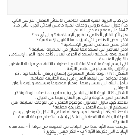
حل كتاب التربية الفنية للصف الخامس الابتدائي الفصل الدراسي الثاني
ف٢ حلول اسئلة دروس وحدات الفنية خامس ابتدائي الجزء الثاني ف2
1447 على موقع نماذجي التعليمي.
هل تأثر الفنان العالمي بالفنون الإسلامية ؟ وإلى أي حد ؟
اذكر بعض العناصر التي تميزت بها الفنون الإسلامية ؟
اذكر بعض خصائص الفنون الإسلامية ؟
اذكر العناصر التي استخدمها الفنان في المنمنمة السابقة ؟
ارسم لوحة تشكيلية باستخدام الحرف العربي كأحد رموز الفن الإسلامي
بالألوان المناسبة.
لكي ترسم لوحة فنية متكاملة نتابع الخطوات التالية، مع مراعاة المنظور
والاتزان والانسجام في عناصر اللوحة :
الشكل ( ۱۷ ) : لوحة للفنان السعودي إحسان برهان نتأملها جيدا ، ثم
تعدد القواعد التي اتبعها الفنان في رسم الطبيعة الصامتة.
نتأمل البيئة التي نعيش فيها ، ونختار موضوعا وترسمه، ونلونه بألوان
الجواش
الشكل (٢٤) : لوحة للفنان البلجيكي رينيه ماجريت ، نصف اللوحة وتذكر
العناصر الغير مألوفة والتي عبر الفنان فيها عن الخيال .
نلاحظ كيف تناول الفنانون موضوع الصحراء في اللوحات السابقة. هل
نستطيع أن ترسم الصحراء بطريقة مختلفة؟
نلاحظ الحركة الرياضية المرسومة أمامنا في الشكل (أ) ونحاول رسم
الحركة الرياضية الناقصة في الشكل (ب)، باستخدام طريقة الدمية
المتحركة.
عرضت هذه الآية عددًا من النباتات في الطبيعة من حولنا : أ – عدد هذه
النباتات التي ذكرتها الآية ؟ ب – اذكر معنى التحوير ؟