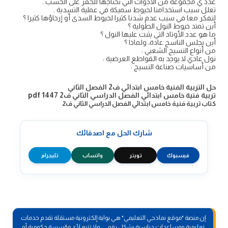
عدد ي مجموعة من الأدوات التي نحتاجها للحفر على الخشب .
تعلل سبب استخدامنا لخيوط سميكة في عملية التسدية .
لتفكر معا في سبب عدم شدنا كثيرا لخيوط السدى أو إرخاؤها كثيرا ؟
أين تمتد خيوط النول الطولية ؟
ما هو عدد الأوتاد التي يثبت عليها النول ؟
أين يجلس الناسج عادة، ولماذا ؟
من أنواع النسيج الشعبي :
نول عادي لا يوجد به القواطع العرضية :
من أساسيات صناعة النسيج :
حل التربية الفنية خامس ابتدائي ف2 الفصل الثاني
تربية فنية خامس ابتدائي الفصل الدراسي الثاني ف2 1447 pdf
كتاب تربية فنية خامس ابتدائي الفصل الدراسي الثاني ف2
شارك الحل مع اصدقائك
فيسبوك
تويتر
واتساب
تليجرام
إن منصة "موقع نماذجي التعليمي" هي بوابة إلكترونية مستقلة تقدم خدمات
تعليمية ومساعدات دراسية بشكل رقمي، ولا تتبع لأي مؤسسة حكومية أو