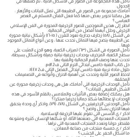
تأمل هذه المجموعة من الصور في الأشكال الآتية ، ثم صنفها في
الجدول
أمامك مجموعة من الصور في الطبيعة التي تمثل النباتات والأزهار :
هل يمكننا تحوير بعض منها كما فعل الفنان المسلم في العصر
العباسي ؟
انظر إلى هذين النموذجين للصور الزخرفية المحورة في الفن الإسلامي
الزخرفي وحلل أيهما أفضل من النواحي الجمالية.
في الشكل (٥٨) زخارف جدارية تعود للقرن ( ١٥-١٦) بأشكال نباتية محورة
عن الطبيعة يتضح فيها التماثل تحدث عنها ، وعن أنواع التماثل الموجود
فيها .
تأمل الصورة في الشكل (٦٣) لميزاب الكعبة، وهو الجزء المثبت على
سطح الكعبة، المزخرف بوحدات زخرفية نباتية جميلة وبأشكال بسيطة،
تحدث عنها وصف القيم الجمالية والفنية بها .
حل كتاب الفنية خامس ابتدائي الترم الثاني ف2 pdf.
حلول مادة تربية فنية خامس ابتدائي الفصل الثاني ف2 ١٤٤٧.
لاحظ الصور الآتية وتحدث عن أهمية الاتزان وأنواعه في التصميمات
المختلفة.
تأمل الوحدات الزخرفية التي أمامك، هل هي وحدات زخرفية محورة عن
الشكل الطبيعي للنباتات ؟
هل يمكنك إضافة بعض التأثيرات والملامس بالقلم الأسود في هذه
الوحدات لإعطائها شكلا جماليا زخرفيا مبتكرا ؟
تأمل الوحدتين الزخرفيتين في الشكل (۷۸)، (۷۹)، واذكر أي وحدة يتحقق
فيها الاتزان بشكل واضح ؟
اذكر / ي الأسس التي تقوم عليها الزخرفة الإسلامية.
المنتجات المعدنية التي صنعتها الآلة، أو شكلها الإنسان كثيرة ومتنوعة
فلننظر حولنا وتعدد المنتجات المعدنية التي نراها .
اذكر / ي خمسة منتجات من صناعة المعادن :
ما اشكال الحفر على الخشب ؟